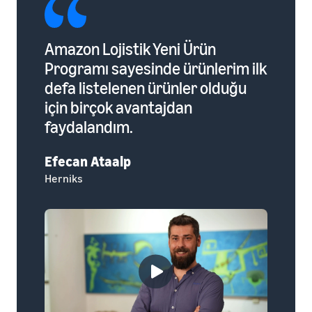
Amazon Lojistik Yeni Ürün
Spon
Programı sayesinde ürünlerim ilk
çok 
defa listelenen ürünler olduğu
hem 
için birçok avantajdan
görün
faydalandım.
artır
Efecan Ataalp
Edip
Herniks
Shadow