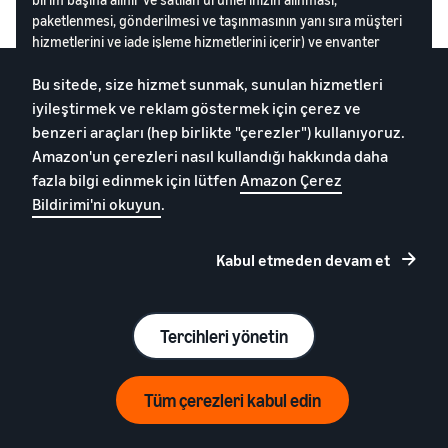
paketlenmesi, gönderilmesi ve taşınmasının yanı sıra müşteri
hizmetlerini ve iade işleme hizmetlerini içerir) ve envanter
depolama ücretleri (aylık olarak alınır ve Amazon lojistik
Bu sitede, size hizmet sunmak, sunulan hizmetleri
merkezinde tutulan envanterin hacmi esas alınarak hesaplanır).
iyileştirmek ve reklam göstermek için çerez ve
Amazon Lojistik ücretleri hakkında daha fazla bilgi
benzeri araçları (hep birlikte "çerezler") kullanıyoruz.
edinin
Amazon'un çerezleri nasıl kullandığı hakkında daha
fazla bilgi edinmek için lütfen
Amazon Çerez
Bildirimi'ni okuyun
.
Kabul etmeden devam et
Amazon Lojistik nasıl
çalışır?
Tercihleri yönetin
1.
Envanterinizi Amazon Lojistik’e
Adım
dönüştürerek Amazon Türkiye'nin
Tüm çerezleri kabul edin
anlaşmalı lojistik merkezine gönderin.
Ürünler burada taranır, depolanır ve