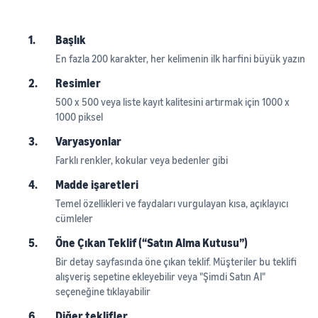
1.
Başlık
En fazla 200 karakter, her kelimenin ilk harfini büyük yazın
2.
Resimler
500 x 500 veya liste kayıt kalitesini artırmak için 1000 x
1000 piksel
3.
Varyasyonlar
Farklı renkler, kokular veya bedenler gibi
4.
Madde işaretleri
Temel özellikleri ve faydaları vurgulayan kısa, açıklayıcı
cümleler
5.
Öne Çıkan Teklif (“Satın Alma Kutusu”)
Bir detay sayfasında öne çıkan teklif. Müşteriler bu teklifi
alışveriş sepetine ekleyebilir veya "Şimdi Satın Al"
seçeneğine tıklayabilir
6.
Diğer teklifler