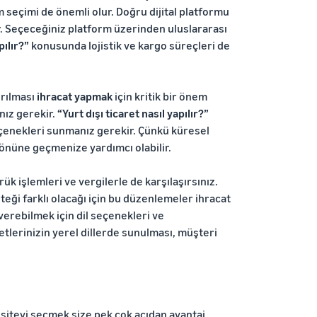
m seçimi de önemli olur. Doğru dijital platformu
r. Seçeceğiniz platform üzerinden uluslararası
pılır?”
konusunda lojistik ve kargo süreçleri de
ırılması
ihracat yapmak
için kritik bir önem
nız gerekir.
“Yurt dışı ticaret nasıl yapılır?”
çenekleri sunmanız gerekir. Çünkü küresel
n önüne geçmenize yardımcı olabilir.
k işlemleri ve vergilerle de karşılaşırsınız.
teği farklı olacağı için bu düzenlemeler ihracat
verebilmek için dil seçenekleri ve
etlerinizin yerel dillerde sunulması, müşteri
 siteyi seçmek size pek çok açıdan avantaj