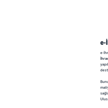
e-
e-İh
İhra
yapıl
dest
Bunu
mali
sağl
Ulus