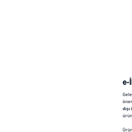
e-
Gele
önem
dışı 
ürün
Ürün