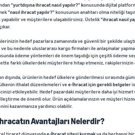
ından
“yurtdışına ihracat nasıl yapılır?” k
onusunda dijital platfor
mek
“nasıl ihracat yapılır?”
konusunun anahtarı olma niteliği taşı
ş yapabilir ve müşterilere ulaşabilirsiniz. Üstelik
“ihracat nasıl ya
çıkar.
lerinizin hedef pazarlara zamanında ve güvenli bir şekilde ulaşt
r ve bu nedenle uluslararası kargo firmaları ile anlaşmalar yapma
sunda ödeme yöntemleri de önem taşıdığı için çeşitli ödeme se
rette farklı ülkelerdeki müşterilere hitap etmeniz, rakiplerinizi
n dışında, ürünlerin hedef ülkelere gönderilmesi sırasında gümrü
ülkenin ithalat düzenlemeleri ve
e-İhracat için gerekli belgeler
is
cinizi etkileyebilir. Hedef pazardaki müşterilere daha iyi hizmet 
lleştirme de önemli olur. Ürün açıklamalarınızın ve müşteri hizm
nini kazanmanıza yardımcı olabilir.
İhracatın Avantajları Nelerdir?
el ticaret dünyasında
e-İhracat sitesi kurmak
ya da herhangi bir