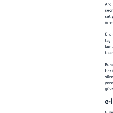
Ard
seç
satı
öne 
Ürün
taşı
konu
tica
Bunu
Her 
süre
yere
güve
e-
Günc