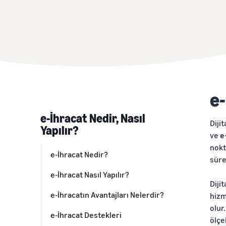
e-
e-İhracat Nedir, Nasıl
Diji
Yapılır?
ve
e
nokt
e-İhracat Nedir?
sür
e-İhracat Nasıl Yapılır?
Diji
e-İhracatın Avantajları Nelerdir?
hizm
olur
e-İhracat Destekleri
ölçe