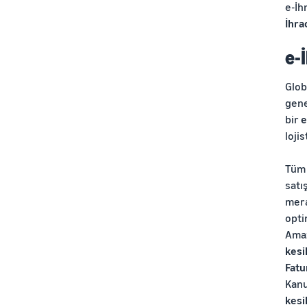
e-İh
İhra
e-
Glob
gene
bir
e
loji
Tüm 
satı
mera
opti
Amaz
kesi
Fatu
Kan
kesi