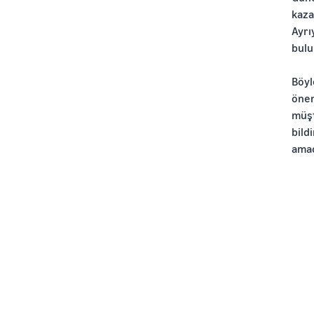
kaza
Ayrı
bulu
Böyl
önem
müşt
bild
amac