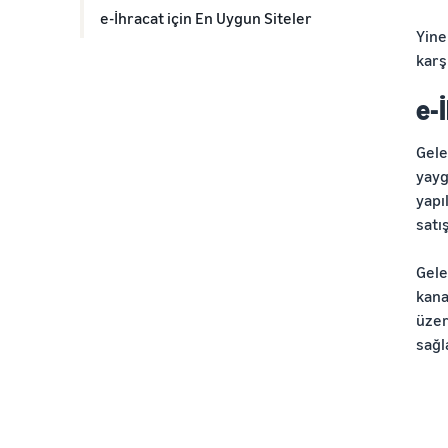
e-İhracat için En Uygun Siteler
Yine
karş
e-
Gele
yayg
yapı
satı
Gele
kana
üzer
sağ