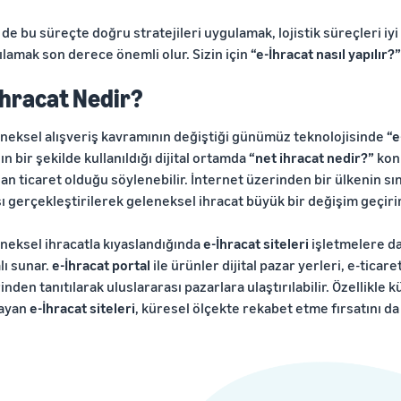
 de bu süreçte doğru stratejileri uygulamak, lojistik süreçleri i
ılamak son derece önemli olur. Sizin için
“e-İhracat nasıl yapılır?”
İhracat Nedir?
neksel alışveriş kavramının değiştiği günümüz teknolojisinde
“e
ın bir şekilde kullanıldığı dijital ortamda
“net ihracat nedir?”
kon
lan ticaret olduğu söylenebilir. İnternet üzerinden bir ülkenin sı
şı gerçekleştirilerek geleneksel ihracat büyük bir değişim geçirir
neksel ihracatla kıyaslandığında
e-İhracat siteleri
işletmelere dah
lı sunar.
e-İhracat portal
ile ürünler dijital pazar yerleri, e-tica
inden tanıtılarak uluslararası pazarlara ulaştırılabilir. Özellikle 
layan
e-İhracat siteleri
, küresel ölçekte rekabet etme fırsatını da 