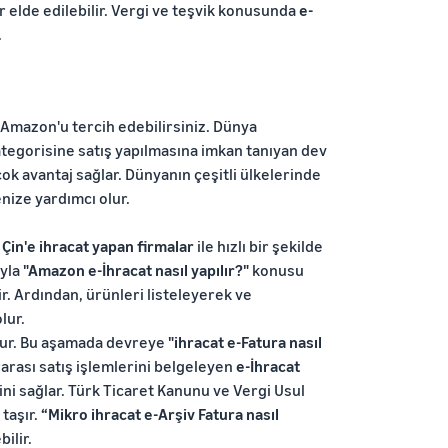
er elde edilebilir. Vergi ve teşvik konusunda
e-
.
n Amazon'u tercih edebilirsiniz. Dünya
ategorisine satış yapılmasına imkan tanıyan dev
k avantaj sağlar. Dünyanın çeşitli ülkelerinde
enize yardımcı olur.
Çin'e ihracat yapan firmalar
ile hızlı bir şekilde
ıyla
"Amazon e-İhracat nasıl yapılır?"
konusu
ir. Ardından, ürünleri listeleyerek ve
lur.
olur. Bu aşamada devreye
"ihracat e-Fatura nasıl
rarası satış işlemlerini belgeleyen
e-İhracat
ni sağlar. Türk Ticaret Kanunu ve Vergi Usul
taşır.
“Mikro ihracat e-Arşiv Fatura nasıl
ilir.