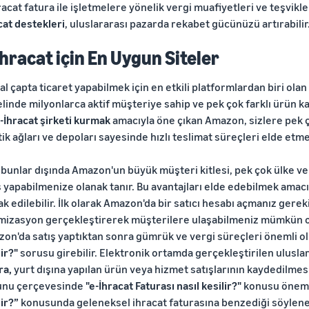
racat fatura ile işletmelere yönelik vergi muafiyetleri ve teşvikl
cat destekleri
, uluslararası pazarda rekabet gücünüzü artırabilir
İhracat için En Uygun Siteler
al çapta ticaret yapabilmek için en etkili platformlardan biri ola
linde milyonlarca aktif müşteriye sahip ve pek çok farklı ürün k
-İhracat şirketi kurmak
amacıyla öne çıkan Amazon, sizlere pek ço
stik ağları ve depoları sayesinde hızlı teslimat süreçleri elde etm
bunlar dışında Amazon'un büyük müşteri kitlesi, pek çok ülke ve
ş yapabilmenize olanak tanır. Bu avantajları elde edebilmek amac
k edilebilir. İlk olarak Amazon'da bir satıcı hesabı açmanız gerek
mizasyon gerçekleştirerek müşterilere ulaşabilmeniz mümkün o
on'da satış yaptıktan sonra gümrük ve vergi süreçleri önemli 
lir?"
sorusu girebilir. Elektronik ortamda gerçekleştirilen ulusla
ra,
yurt dışına yapılan ürün veya hizmet satışlarının kaydedilmesi
unu çerçevesinde
"e-İhracat Faturası nasıl kesilir?"
konusu önem 
lir?”
konusunda geleneksel ihracat faturasına benzediği söyleneb