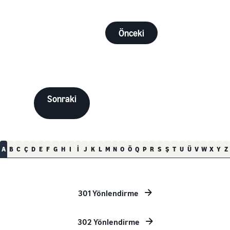
Önceki
Sonraki
A
B
C
Ç
D
E
F
G
H
I
İ
J
K
L
M
N
O
Ö
Q
P
R
S
Ş
T
U
Ü
V
W
X
Y
Z
301 Yönlendirme
302 Yönlendirme