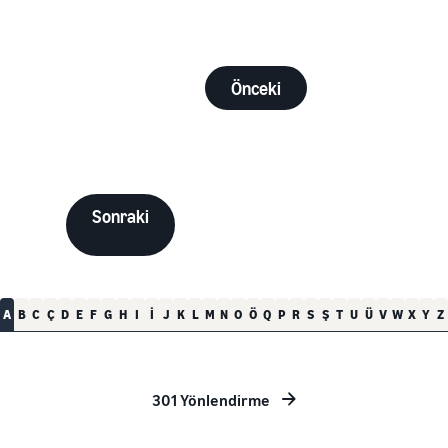
Önceki
Sonraki
A
B
C
Ç
D
E
F
G
H
I
İ
J
K
L
M
N
O
Ö
Q
P
R
S
Ş
T
U
Ü
V
W
X
Y
Z
301 Yönlendirme