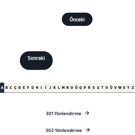
Önceki
Sonraki
A
B
C
Ç
D
E
F
G
H
I
İ
J
K
L
M
N
O
Ö
Q
P
R
S
Ş
T
U
Ü
V
W
X
Y
Z
301 Yönlendirme
302 Yönlendirme