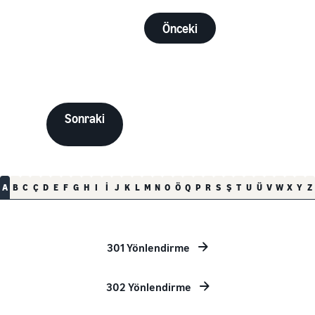
Önceki
Sonraki
A
B
C
Ç
D
E
F
G
H
I
İ
J
K
L
M
N
O
Ö
Q
P
R
S
Ş
T
U
Ü
V
W
X
Y
Z
301 Yönlendirme
302 Yönlendirme