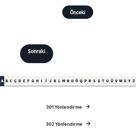
Önceki
Sonraki
A
B
C
Ç
D
E
F
G
H
I
İ
J
K
L
M
N
O
Ö
Q
P
R
S
Ş
T
U
Ü
V
W
X
Y
Z
301 Yönlendirme
302 Yönlendirme