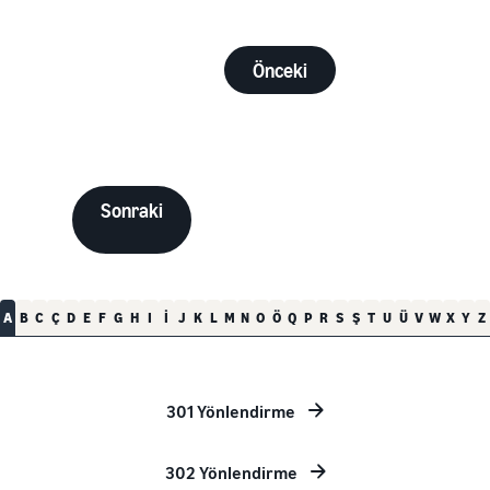
Önceki
Sonraki
A
B
C
Ç
D
E
F
G
H
I
İ
J
K
L
M
N
O
Ö
Q
P
R
S
Ş
T
U
Ü
V
W
X
Y
Z
301 Yönlendirme
302 Yönlendirme