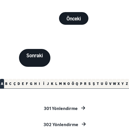
Önceki
Sonraki
A
B
C
Ç
D
E
F
G
H
I
İ
J
K
L
M
N
O
Ö
Q
P
R
S
Ş
T
U
Ü
V
W
X
Y
Z
301 Yönlendirme
302 Yönlendirme