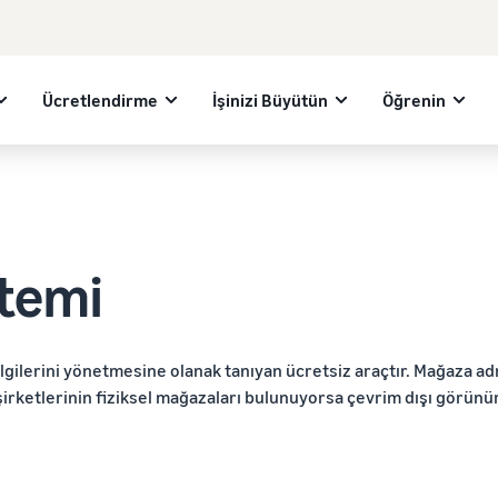
Ücretlendirme
İşinizi Büyütün
Öğrenin
ntemi
lgilerini yönetmesine olanak tanıyan ücretsiz araçtır. Mağaza adr
şirketlerinin fiziksel mağazaları bulunuyorsa çevrim dışı görünürlü