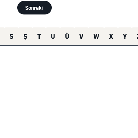
Sonraki
S
Ş
T
U
Ü
V
W
X
Y