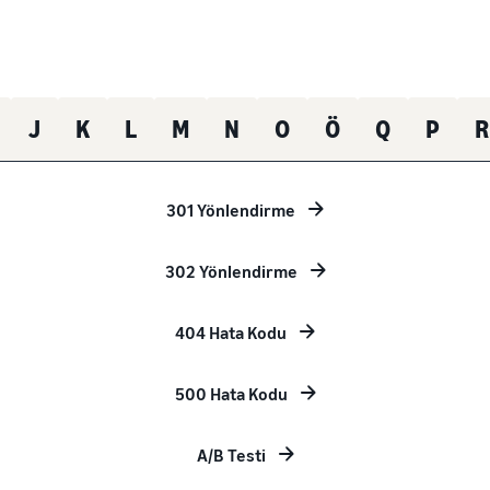
J
K
L
M
N
O
Ö
Q
P
R
301 Yönlendirme
302 Yönlendirme
404 Hata Kodu
500 Hata Kodu
A/B Testi