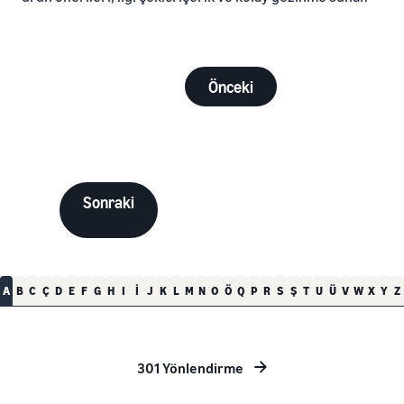
Önceki
Sonraki
A
B
C
Ç
D
E
F
G
H
I
İ
J
K
L
M
N
O
Ö
Q
P
R
S
Ş
T
U
Ü
V
W
X
Y
Z
301 Yönlendirme