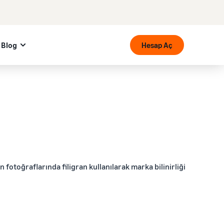
Blog
Hesap Aç
n fotoğraflarında filigran kullanılarak marka bilinirliği