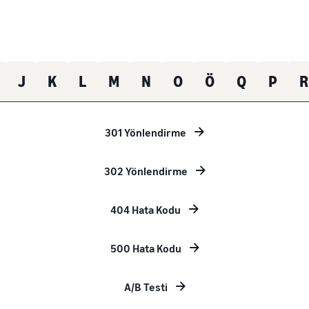
J
K
L
M
N
O
Ö
Q
P
R
301 Yönlendirme
302 Yönlendirme
404 Hata Kodu
500 Hata Kodu
A/B Testi