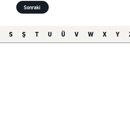
Sonraki
S
Ş
T
U
Ü
V
W
X
Y