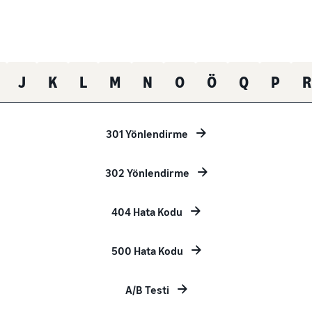
J
K
L
M
N
O
Ö
Q
P
R
301 Yönlendirme
302 Yönlendirme
404 Hata Kodu
500 Hata Kodu
A/B Testi