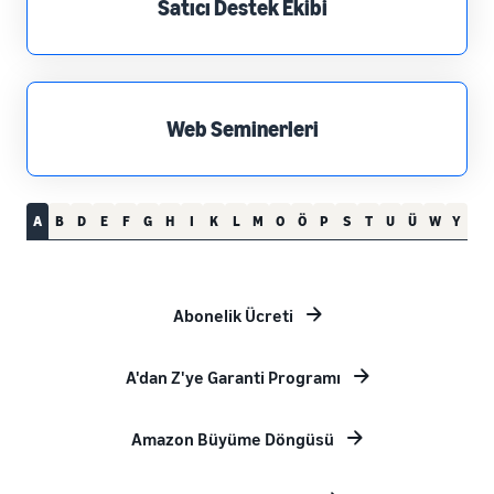
Satıcı Destek Ekibi
Web Seminerleri
A
B
D
E
F
G
H
I
K
L
M
O
Ö
P
S
T
U
Ü
W
Y
Abonelik Ücreti
A'dan Z'ye Garanti Programı
Amazon Büyüme Döngüsü