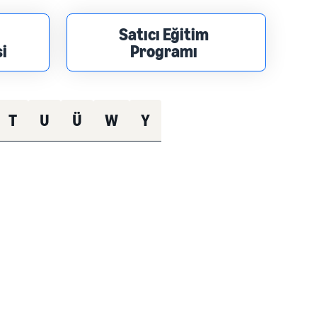
Satıcı Eğitim
i
Programı
T
U
Ü
W
Y