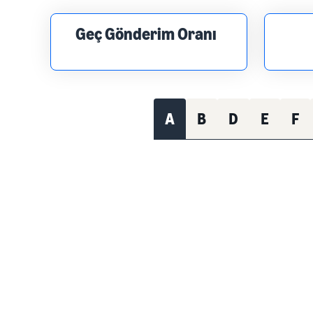
Geç Gönderim Oranı
A
B
D
E
F