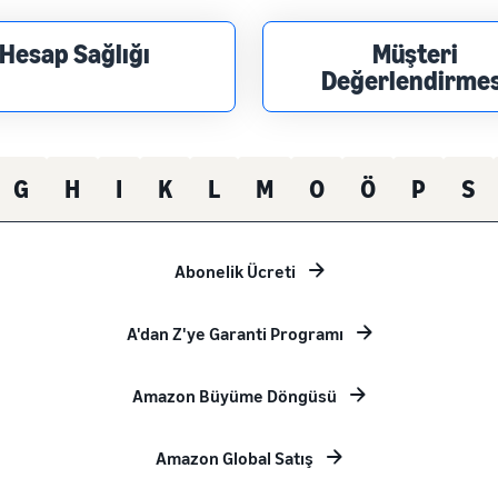
Hesap Sağlığı
Müşteri
Değerlendirmes
G
H
I
K
L
M
O
Ö
P
S
Abonelik Ücreti
A'dan Z'ye Garanti Programı
Amazon Büyüme Döngüsü
Amazon Global Satış