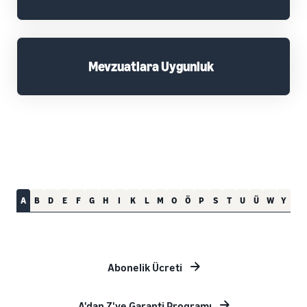
Mevzuatlara Uygunluk
A
B
D
E
F
G
H
I
K
L
M
O
Ö
P
S
T
U
Ü
W
Y
Abonelik Ücreti
A'dan Z'ye Garanti Programı