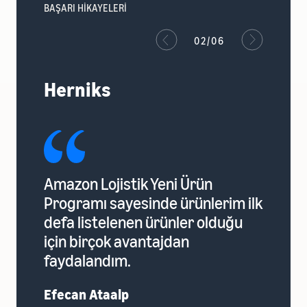
BAŞARI HİKAYELERİ
02/06
Herniks
Amazon Lojistik Yeni Ürün
Spon
Programı sayesinde ürünlerim ilk
çok 
defa listelenen ürünler olduğu
hem 
için birçok avantajdan
görün
faydalandım.
arttı
Efecan Ataalp
Edip