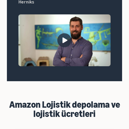
Herniks
Shadow
Amazon Lojistik depolama ve
lojistik ücretleri