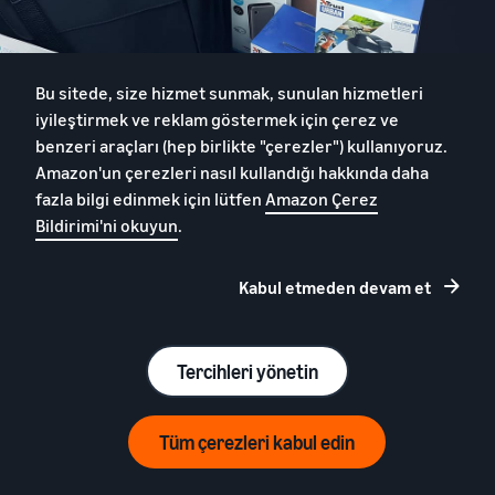
Bu sitede, size hizmet sunmak, sunulan hizmetleri
iyileştirmek ve reklam göstermek için çerez ve
benzeri araçları (hep birlikte "çerezler") kullanıyoruz.
Amazon'un çerezleri nasıl kullandığı hakkında daha
fazla bilgi edinmek için lütfen
Amazon Çerez
Bildirimi'ni okuyun
.
Ürünler çok hızlı satıldı
Kabul etmeden devam et
Amazon Lojistik müşteri deneyimi,
Tercihleri yönetin
memnuniyeti gerçekten çok iyi.
Gönderdiğim ürünler çok hızlı satıldı.
Tüm çerezleri kabul edin
Tercih etmemiş olsaydım stok
maliyetlerim yükselebilir, müşteri