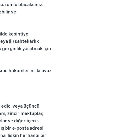
 sorumlu olacaksınız.
bilir ve
ilde kesintiye
a (ii) sahtekarlık
ya gerginlik yaratmak için
şme hükümlerini, kılavuz
lal edici veya üçüncü
tem, zincir mektuplar,
ar ve diğer içerik
lış bir e-posta adresi
a ilişkin herhangi bir