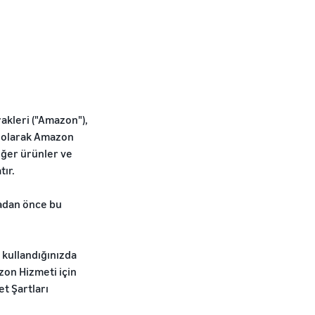
akleri ("Amazon"),
lı olarak Amazon
diğer ürünler ve
ır.
madan önce bu
 kullandığınızda
zon Hizmeti için
et Şartları