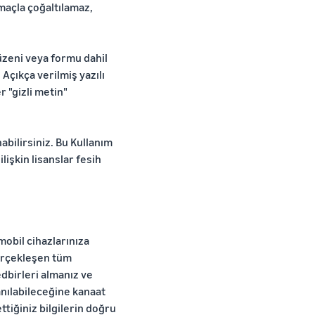
maçla çoğaltılamaz,
üzeni veya formu dahil
Açıkça verilmiş yazılı
 "gizli metin"
bilirsiniz. Bu Kullanım
işkin lisanslar fesih
mobil cihazlarınıza
gerçekleşen tüm
edbirleri almanız ve
anılabileceğine kanaat
tiğiniz bilgilerin doğru