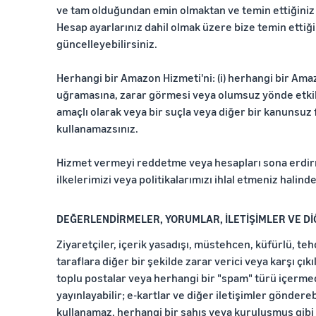
ve tam olduğundan emin olmaktan ve temin ettiğiniz b
Hesap ayarlarınız dahil olmak üzere bize temin ettiği
güncelleyebilirsiniz.
Herhangi bir Amazon Hizmeti'ni: (i) herhangi bir Ama
uğramasına, zarar görmesi veya olumsuz yönde etkil
amaçlı olarak veya bir suçla veya diğer bir kanunsuz fa
kullanamazsınız.
Hizmet vermeyi reddetme veya hesapları sona erdirme
ilkelerimizi veya politikalarımızı ihlal etmeniz halin
DEĞERLENDİRMELER, YORUMLAR, İLETİŞİMLER VE Dİ
Ziyaretçiler, içerik yasadışı, müstehcen, küfürlü, tehdit
taraflara diğer bir şekilde zarar verici veya karşı çıkı
toplu postalar veya herhangi bir "spam" türü içerme
yayınlayabilir; e-kartlar ve diğer iletişimler gönderebi
kullanamaz, herhangi bir şahıs veya kuruluşmuş gibi 