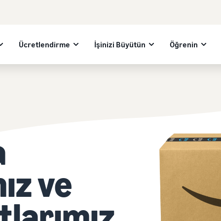
Ücretlendirme
İşinizi Büyütün
Öğrenin
a
mız ve
tlarımız