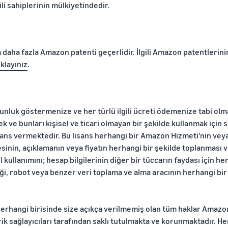
li sahiplerinin mülkiyetindedir.
ya daha fazla Amazon patenti geçerlidir. İlgili Amazon patentlerinin
klayınız
.
uygunluk göstermenize ve her türlü ilgili ücreti ödemenize tabi o
k ve bunları kişisel ve ticari olmayan bir şekilde kullanmak için s
sans vermektedir. Bu lisans herhangi bir Amazon Hizmeti'nin veya
stesinin, açıklamanın veya fiyatın herhangi bir şekilde toplanması 
ullanımını; hesap bilgilerinin diğer bir tüccarın faydası için he
ği, robot veya benzer veri toplama ve alma aracının herhangi bir
 herhangi birisinde size açıkça verilmemiş olan tüm haklar Amazon
içerik sağlayıcıları tarafından saklı tutulmakta ve korunmaktadır.