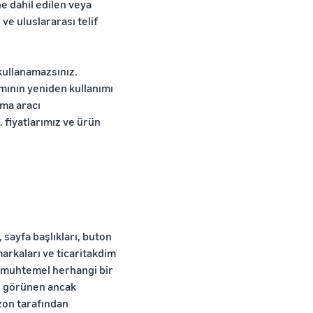
ne dahil edilen veya
ve uluslararası telif
kullanamazsınız.
smının yeniden kullanımı
lma aracı
 fiyatlarımız ve ürün
 sayfa başlıkları, buton
markaları ve ticaritakdim
sı muhtemel herhangi bir
e görünen ancak
azon tarafından