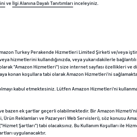
ini
ve
İlgi Alanına Dayalı Tanıtımları
inceleyiniz.
zon Turkey Perakende Hizmetleri Limited Şirketi ve/veya iştir
veya hizmetlerini kullandığınızda, veya yukarıdakilerle bağlantı
olarak "Amazon Hizmetleri") size internet sayfası özellikleri ve 
aya konan koşullara tabi olarak Amazon Hizmetleri'ni sağlamaktat
ı olmayı kabul etmektesiniz. Lütfen Amazon Hizmetleri'ni kullan
 bazen ek şartlar geçerli olabilmektedir. Bir Amazon Hizmeti'ni
i, Ürün Reklamları ve Pazaryeri Web Servisleri), söz konusu Ama
("Hizmet Şartları") tabi olacaksınız. Bu Kullanım Koşulları ile Hizm
rtları uygulanacaktır.