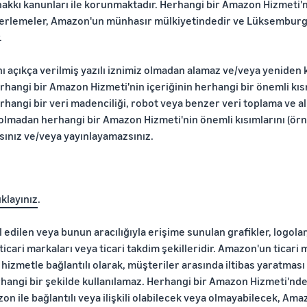
ı hakkı kanunları ile korunmaktadır. Herhangi bir Amazon Hizmeti'
in derlemeler, Amazon'un münhasır mülkiyetindedir ve Lüksemburg 
.
nı açıkça verilmiş yazılı iznimiz olmadan alamaz ve/veya yeniden 
herhangi bir Amazon Hizmeti'nin içeriğinin herhangi bir önemli kı
herhangi bir veri madenciliği, robot veya benzer veri toplama ve a
z olmadan herhangi bir Amazon Hizmeti'nin önemli kısımlarını (örn.
zsınız ve/veya yayınlayamazsınız.
ıklayınız
.
edilen veya bunun aracılığıyla erişime sunulan grafikler, logolar,
icari markaları veya ticari takdim şekilleridir. Amazon'un ticari 
hizmetle bağlantılı olarak, müşteriler arasında iltibas yaratma
hangi bir şekilde kullanılamaz. Herhangi bir Amazon Hizmeti'nd
n ile bağlantılı veya ilişkili olabilecek veya olmayabilecek, Am