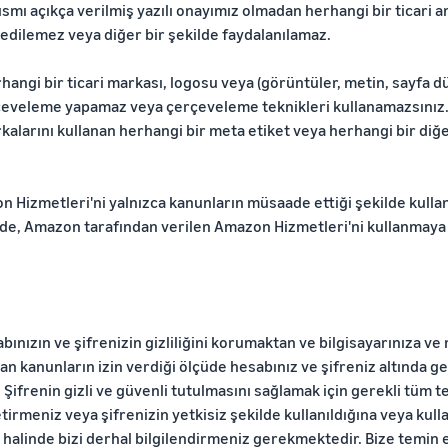
smı açıkça verilmiş yazılı onayımız olmadan herhangi bir ticari a
edilemez veya diğer bir şekilde faydalanılamaz.
hangi bir ticari markası, logosu veya (görüntüler, metin, sayfa d
rçeveleme yapamaz veya çerçeveleme teknikleri kullanamazsınız. 
alarını kullanan herhangi bir meta etiket veya herhangi bir diğer
Hizmetleri'ni yalnızca kanunların müsaade ettiği şekilde kullana
de, Amazon tarafından verilen Amazon Hizmetleri'ni kullanmaya il
ınızın ve şifrenizin gizliliğini korumaktan ve bilgisayarınıza ve 
an kanunların izin verdiği ölçüde hesabınız ve şifreniz altında 
 Şifrenin gizli ve güvenli tutulmasını sağlamak için gerekli tüm t
tirmeniz veya şifrenizin yetkisiz şekilde kullanıldığına veya kull
halinde bizi derhal bilgilendirmeniz gerekmektedir. Bize temin et