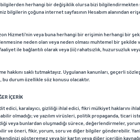
ilgilerden herhangi bir değişiklik olursa bizi bilgilendirmekten
niz bilgilerin çoğuna internet sayfasının Hesabım alanından erişe
zon Hizmeti'nin veya buna herhangi bir erişimin herhangi bir şek
enmesine neden olan veya neden olması muhtemel bir şekilde vey
aliyet ile bağlantılı olarak veya (iii) rahatsızlık, huzursuzluk ve
 hakkını saklı tutmaktayız. Uygulanan kanunları, geçerli sözle
de, bu durum özellikle söz konusu olacaktır.
ĞER İÇERİK
 edici, karalayıcı, gizliliği ihlal edici, fikri mülkiyet haklarını ih
labilir olmadığı; ve yazılım virüsleri, politik propaganda, ticari is
diği veya bunlardan oluşmadığı sürece, değerlendirmeler, yoruml
lir ve öneri, fikir, yorum, soru ve diğer bilgiler gönderebilir. Yan
kendinizi gösteremez veya bir kartın veya diğer içeriğin kaynağın