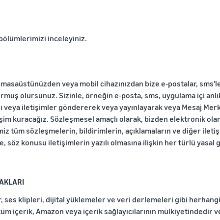
bölümlerimizi inceleyiniz.
 masaüstünüzden veya mobil cihazınızdan bize e-postalar, sms'ler
muş olursunuz. Sizinle, örneğin e-posta, sms, uygulama içi anlık i
ı veya iletişimler göndererek veya yayınlayarak veya Mesaj Merk
işim kuracağız. Sözleşmesel amaçlı olarak, bizden elektronik ola
iz tüm sözleşmelerin, bildirimlerin, açıklamaların ve diğer ileti
e, söz konusu iletişimlerin yazılı olmasına ilişkin her türlü yasal
HAKLARI
er, ses klipleri, dijital yüklemeler ve veri derlemeleri gibi herha
 tüm içerik, Amazon veya içerik sağlayıcılarının mülkiyetindedir