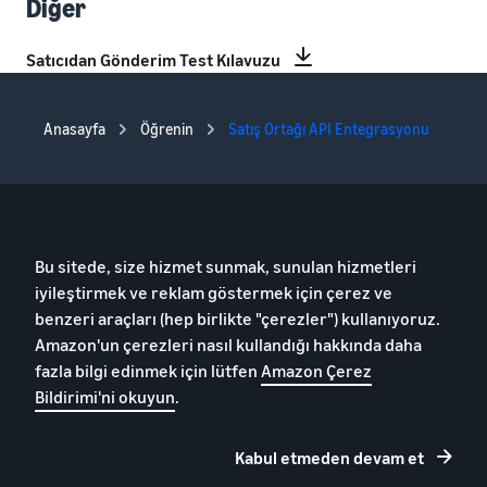
Diğer
Satıcıdan Gönderim Test Kılavuzu
Anasayfa
Öğrenin
Satış Ortağı API Entegrasyonu
Bu sitede, size hizmet sunmak, sunulan hizmetleri
Gizlilik Bildirimi
Çerezler
Kullanım Koşulları
iyileştirmek ve reklam göstermek için çerez ve
benzeri araçları (hep birlikte "çerezler") kullanıyoruz.
© 2023 Amazon.com, Inc. veya bağlı ortaklıklar. Her hakkı saklıdır
Amazon'un çerezleri nasıl kullandığı hakkında daha
fazla bilgi edinmek için lütfen
Amazon Çerez
Bildirimi'ni okuyun
.
Kabul etmeden devam et