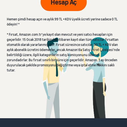
Hesap Aç
Hemen şimdi hesap açın ve aylık 99 TL +KDV üyelik ücreti yerine sadece 0 TL
ödeyin! *
* Fırsat, Amazon.com.tr'ye kayıt olan mevcut ve yeni satıcı hesapları için
geçerlidir. 15 Ocak 2018 tarihinden itibaren kayıt olan tüm satıcılar fırsattan
otomatik olarak yararlanmış olur. Fırsat süresince satıcılar, 99 TL + KDV olan
aylık abonelik ücretini ödemezler, ancak Amazon’da Satış Ücret Çizelgesi’nde
belirtildiği üzere, ilgili kategorilerin satış komisyonunu ödemek
zorundadırlar. Bu fırsat sınırlı bir süre için geçerlidir. Amazon, 3 ay önceden
duyurulacak şekilde promosyonu değiştirme veya iptal etme hakkını saklı
tutar.